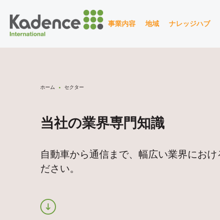
事業内容
地域
ナレッジハブ
海外での調査について
セクター
インサイト、ニュー
当
連
と市場への理解
海外市場調査
広告
すべてのリソ
ホーム
セクター
品開発研究
中国市場調査
農業
レポートの表
当社の業界専門知識
ンドと広告の調査
アジア市場調査
アニマルヘルス
ブログを見る
ラインおよびオフラインの
日本市場調査
自動車
ニュースを見
ールドワークサービス
自動車から通信まで、幅広い業界におけ
サイトの活性化
ださい。
インド市場調査
BtoB (企業間取引)
ウェビナーを
ヨーロッパ市場調査
消費財
ウェビナーを
ビス一覧を見る