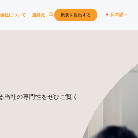
日本語
当社について
連絡先
概要を提出する
ス、イベント
社について
絡先
ースを表示
Kadence International につい
Kadence Internationalオフィス
アメリカ市場調査
電子商取引
シンガポールオフィス
通信コミュニケ
て
示
中国オフィス
金融サービス
タイオフィス
Kadence International で働く
日本オフィス
食品・飲料
イギリスオフィス
ケーススタディ紹介
る
インドオフィス
子供と若年
アメリカオフィス
る当社の専門性をぜひご覧く
当社のプライバシーポリシー
視聴する
インドネシアオフィス
メディア
ベトナムオフィス
視聴する
フィリピンオフィス
テクノロジー
Kadenceオフィス所在地