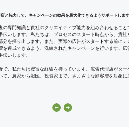
理店と協力して、キャンペーンの効果を最大化できるようサポートしま
業者が顧客との距離を縮め、ニーズに合った製品やコミュニケーション
は、アニマルヘルス市場調査に関する専門知識を応用し、幅広いカテゴ
は、車両開発サイクルのあらゆる段階において自動車ブランドをサポー
BtoB顧客への理解を深め、顧客のニーズに合わせて戦略を策定できる
向け製品の発売や改良は大きな取り組みです。当社は、製品開発サイク
は、強力なEコマース市場調査を通じて、地元および多国籍のEコマース
を推進しています。数カ国にまたがる社内の獣医パネルを通じて獣医に
を分析・把握できるよう支援します。
クライアントが顧客や見込み客を分析・把握し、市場シェアを拡大でき
します。
持っています。
査の専門知識と貴社のクリエイティブ能力を組み合わせること
、ヨーロッパ、アメリカ、アジアの農家や生産者への調査を行
、BtoBエージェンシーとして約25年以上前にスタートし、B
ームは、業界の大手企業と協力し、最も困難な課題を乗り越え
ーバからMars（マースインコーポレイテッド）、Arla（ア
手伝いします。私たちは、プロセスのスタート時点から、貴社
セクターを深く理解していることから、これらグループの確実
わたり、当社は最大の動物用薬品会社やペットフードブランド
日常的なプロジェクトで協力しています。
手企業と協力して、成功へ導くコンセプトの決定、適切なフレ
マースビジネスには大量の顧客データが存在することは
部分を探り出します。また、実際の広告がスタートする前にテ
トを明確にするために必要な信頼関係を構築します。さらに、
は、世界中のリーチ困難なBtoBオーディエンスを対象に調査
ジネス戦略を形作り、より顧客中心の思考を促進するアニマル
ドライバーへのアピール方法を明確にすることで、ビジネスの
バーされていないニーズの発掘、主要なターゲットの特
こそ、当社は新しいニュースを届けることに注力します。定性
標を達成できるよう、洗練されたキャンペーンを行います。広
客層にもリーチし、製品に貴重な情報を提供することができま
ーラーまで、リーチ対象を追跡するだけでなく、他の方法では
除剤、ワクチン、耳の感染症、特殊なペットフードなど、幅広
ーションを開発しました。また、業績不振のモデルが業績アッ
ていないニーズを把握し、カスタマーエクスペリエンスの最適
手伝いします。
です。貴社に役立つ調査アプローチを設計すべく、信頼と確信
や様式に関する深い知見を得ました。
貴社のデータだけにとどまらず、競合他社の調査や新機能のア
野での長年の取り組みの中で、私たちは、さまざまな課題や問
を行くお手伝いをします。
野で、私たちは豊富な経験を持っています。広告代理店がター
栽培者のターゲット層に対して、ブランドを身近なものとした
BtoB組織のソートリーダーシップ、ビジネスコンサルティン
いインサイトを発掘し、チームに力を与えるワークショップを
いて、農家から獣医、投資家まで、さまざまな顧客層を対象に
、農家の道具から農薬製品まで、さまざまな農産物もテストを
、新型コロナウイルス感染症(COVID-19)に直面した際、ビ
ンスを得て、マーケティングおよびコミュニケーション戦略を
ース分野において、さまざまなプロジェクトに取り組んでおり、
グが当社と共に検討した取り組みは、BtoB市場支援の
ームでのオンライン購入を増やす研究まで、あらゆる面