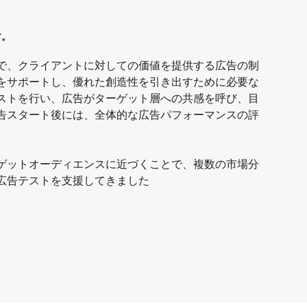
す。
を設計できるよう支援します。
リーとさまざまなビジネス上の課題にわたってインサイト主導
トし、インサイトを活用してクライアントが顧客とモデルの
よう支援します。
ルのあらゆる段階で消費財の市場調査を行い、インサイトを活
プレーヤーと協力し、サイトの最適化とビジネス成長をサ
直接アクセスし、ペットの飼い主とデプス調査を行った豊富な
るよう支援します。
で、クライアントに対しての価値を提供する広告の制
っており、農業市場調査の専門知識を豊富に持ってい
toB市場調査における長い歴史を持っています。
るためのサポートを行い、早い段階でのバイヤー調査
ーラフーズ）まで、当社の消費財市場調査チームは、世
をサポートし、優れた創造性を引き出すために必要な
な参加を研究・デザインする方法を解明し、豊富なイ
の数社と協力し、長期的なパートナーシップを結ん
ーバーや香りのポートフォリオの特定、カテゴリーで
周知の事実です。
ストを行い、広告がターゲット層への共感を呼び、目
栄養士や業界の専門家など、エンドユーザー以外の分
を行う専門組織です。CMOやCFOから鉱山会社や機
ヘルス市場調査の提案を行ってきました。この間、寄
将来性を確保しただけでなく、クラス最高の音声支援
定を行ってきました。
調査を通じて、サイト内での行動背景にある動機や発
告スタート後には、全体的な広告パフォーマンスの評
す
見つけることのできない豊富なインサイトを得ること
いカテゴリーで調査を実施し、これらの分野での顧客
プに転じるべく支援しています。
化を支援します。
を持って、当社にご相談ください。
イデアを探ることで、知識と認識の幅を広げ、他社の
題を抱える組織をサポートしてきました。
ゲットオーディエンスに近づくことで、複数の市場分
り、トラクター購入の要因と阻害原因についても支援
グ、戦略開発などの調査を強化しています。
実施することで、アニマルヘルス企業が価値の高い市
広告テストを支援してきました
してきました。
ジネス上の意思決定者の優先順位変更について、ブルー
最適化することでブランドの成長促進を支援します。
新しい製品分野の活用から、BtoB Eコマースプラッ
特出すべき事例です。
でクライアントを支援しています。