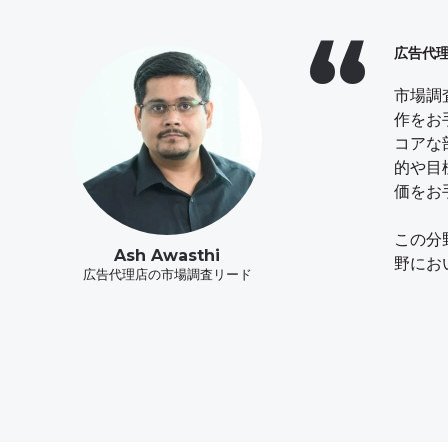
広告代
農業事
私たち
私たち
企業が
消費者
私たち
の行動
ニーズ
用して
ポート
経験を
市場調
当社は
当社は
当社チ
ユニリ
作をお
ます。
長年に
など、
界の大
Eコ
コアな
ンサイ
私たち
で、ビ
新世代
はカ
だから
的や目
野の顧
械ディ
生虫駆
ソリュ
掘され
価をお
が可能
の行動
また、
この分
一歩先
この分
切り花
主要な
質の高
Bianca Abulafia
Cindi Collette
Ash Awasthi
Ellie Tehrani
Ellie Tehrani
Digo Alanda
Amy Lo
野にお
したり
例えば
場チャ
アニマルヘルス市場調査リード
広告代理店の市場調査リード
Eコマース市場調査リード
自動車市場調査リード
消費財市場調査リード
BtoB市場調査リード
農業市場調査リード
Eコマ
ムバー
トフォ