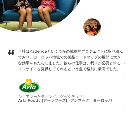
を続ける当
当社はKadenceといくつかの戦略的プロジェクトに取り組ん
私
たし、素
でおり、ヨーロッパ地域での製品ロードマップの展開に大き
し
な効果をもたらしました。彼らの仕事は、我々が必要とする
標
インサイトを提供してくれるという点で格別に最高でした。
ト
提
各プロ
と
品質への
シニアマーケティングエグゼクティブ
Arla Foods (アーラフーズ) -デンマーク、ヨーロッパ
イ
ス・ディレ
デ