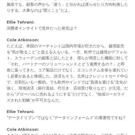
施策でも、顧客の声から「違う」と分かれば遅らせたり方向転換した
りする。大事なのは“聞くこと”だよ。
Ellie Tehrani:
消費者インサイトで意外だった発見は？
Cole Atkinson:
たとえば、米国のマーチャントは国内市場が巨大だから、越境販売
を“気が散ること”と捉える人もいる。一方、欧州では越境がデフォル
ト。スウェーデンの顧客と話したとき、僕らが用意した機能に対して
「それ、パートナーのソリューション X とどう連携するの？」と即
座に返ってきた。コア製品だけでなく、エコシステム全体を連れてい
く必要があると痛感した。決済もそう。北米はクレジットカード中心
で、分割払いも一般的。でも欧州やインドでは“負債を避ける”文化が
強く、現地決済（銀行直結、代引き、店頭受け取りなど）が主流。だ
から“グローバルに売れるようにする”だけでなく、“地域ローカライ
ズされた戦略”が不可欠なんだ。
Ellie Tehrani:
“データドリブン”ではなく“データインフォームド”の重要性ですね？
Cole Atkinson: