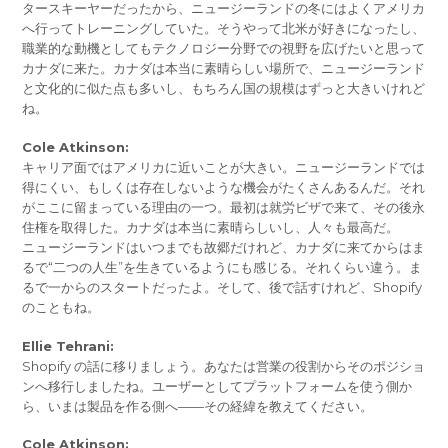
タースキーヤーだったから、ニュージーランドの冬にはよくアメリカ
へ行ってトレーニングしていた。そうやって北米が好きになったし、
職業的な動機としてもテクノロジー分野での視野を広げたいと思って
カナダに来た。カナダは本当に素晴らしい場所で、ニュージーランド
と文化的に似た点も多いし、もちろん国の規模はずっと大きいけれど
ね。
Cole Atkinson:
キャリア面ではアメリカに近いことが大きい。ニュージーランドでは
得にくい、もしくは存在しないような機会がたくさんあるんだ。それ
がここに留まっている理由の一つ。最初は就労ビザで来て、その後永
住権を取得した。カナダは本当に素晴らしいし、人々も最高だ。
ニュージーランドはいつまでも故郷だけれど、カナダに来てからはま
るで“二つの人生”を生きているようにも感じる。それくらい違う。ま
るで一からのスタートだったよ。そして、後で話すけれど、Shopify
のこともね。
Ellie Tehrani:
Shopify の話に移りましょう。あなたは営業の役割からそのポジショ
ンへ移行しましたね。ユーザーとしてプラットフォームを使う側か
ら、いまは製品を作る側へ――その経緯を教えてください。
Cole Atkinson: