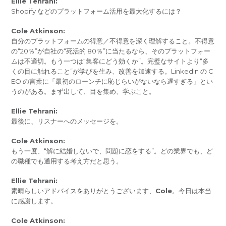
Ellie Tehrani:
Shopify などのプラットフォーム活用を最大化するには？
Cole Atkinson:
自分のプラットフォームの得意／不得意を深く理解すること。不得意
の“20％”が自社の“死活的 80％”に当たるなら、そのプラットフォー
ムは不適切。もう一つは“集客にどう効くか”。完璧なサイトより“多
くの目に触れること”が学びを生み、改善を加速する。LinkedIn の C
EO の言葉に「最初のローンチに恥じらいがないなら遅すぎる」とい
うのがある。まず出して、目を集め、学ぶこと。
Ellie Tehrani:
最後に、リスナーへのメッセージを。
Cole Atkinson:
もう一度、“解に結婚しないで、問題に恋をする”。どの業界でも、ど
の職種でも通用する考え方だと思う。
Ellie Tehrani:
素晴らしいアドバイスをありがとうございます、
Cole
。今日は本当
に感謝します。
Cole Atkinson: