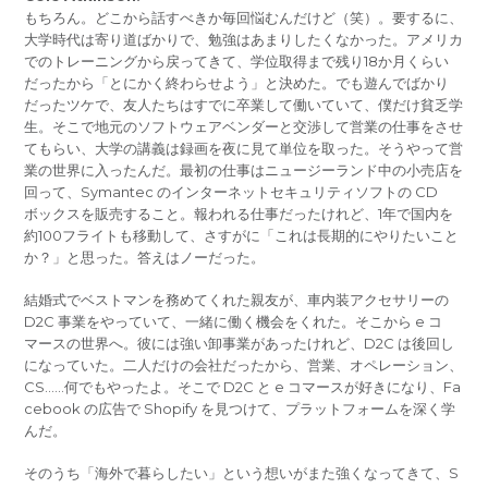
もちろん。どこから話すべきか毎回悩むんだけど（笑）。要するに、
大学時代は寄り道ばかりで、勉強はあまりしたくなかった。アメリカ
でのトレーニングから戻ってきて、学位取得まで残り18か月くらい
だったから「とにかく終わらせよう」と決めた。でも遊んでばかり
だったツケで、友人たちはすでに卒業して働いていて、僕だけ貧乏学
生。そこで地元のソフトウェアベンダーと交渉して営業の仕事をさせ
てもらい、大学の講義は録画を夜に見て単位を取った。そうやって営
業の世界に入ったんだ。最初の仕事はニュージーランド中の小売店を
回って、Symantec のインターネットセキュリティソフトの CD
ボックスを販売すること。報われる仕事だったけれど、1年で国内を
約100フライトも移動して、さすがに「これは長期的にやりたいこと
か？」と思った。答えはノーだった。
結婚式でベストマンを務めてくれた親友が、車内装アクセサリーの
D2C 事業をやっていて、一緒に働く機会をくれた。そこから e コ
マースの世界へ。彼には強い卸事業があったけれど、D2C は後回し
になっていた。二人だけの会社だったから、営業、オペレーション、
CS……何でもやったよ。そこで D2C と e コマースが好きになり、Fa
cebook の広告で Shopify を見つけて、プラットフォームを深く学
んだ。
そのうち「海外で暮らしたい」という想いがまた強くなってきて、S