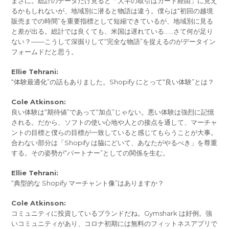
まさに。総計のデータだけ見ると「大半の取引はカード経由」に見え
るかもしれないが、地域別に潜ると物語は違う。僕らは“初回の越境
販売までの時間”を重要指標として短縮できているが、地域別に見る
と差が出る。総計では良くても、米国は遅れている……さて何が足り
ない？――こうして深掘りして“完全な物語”を捉えるのがデータイン
フォームドだと思う。
Ellie Tehrani:
“体験最適化”の話もありました。Shopify にとって“良い体験”とは？
Cole Atkinson:
良い体験は“期待値”であって“加点”じゃない。悪い体験は強烈に記憶
される。だから、ソフトの使い心地や人との接点を通して、マーチャ
ントの目標と僕らの目標が一致していると感じてもらうことが大事。
合わない部分は「Shopify は脇にどいて、あなたがやるべき」を尊重
する。その姿勢が“パートナー”としての関係を生む。
Ellie Tehrani:
“典型的な Shopify マーチャント像”はありますか？
Cole Atkinson:
コミュニティに投資しているブランドだね。Gymshark は好例。強
いコミュニティがあり、コロナ初期には無料のフィットネスアプリで