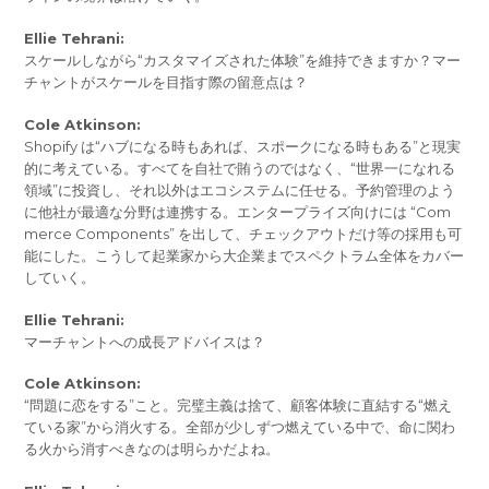
Ellie Tehrani:
スケールしながら“カスタマイズされた体験”を維持できますか？マー
チャントがスケールを目指す際の留意点は？
Cole Atkinson:
Shopify は“ハブになる時もあれば、スポークになる時もある”と現実
的に考えている。すべてを自社で賄うのではなく、“世界一になれる
領域”に投資し、それ以外はエコシステムに任せる。予約管理のよう
に他社が最適な分野は連携する。エンタープライズ向けには “Com
merce Components” を出して、チェックアウトだけ等の採用も可
能にした。こうして起業家から大企業までスペクトラム全体をカバー
していく。
Ellie Tehrani:
マーチャントへの成長アドバイスは？
Cole Atkinson:
“問題に恋をする”こと。完璧主義は捨て、顧客体験に直結する“燃え
ている家”から消火する。全部が少しずつ燃えている中で、命に関わ
る火から消すべきなのは明らかだよね。