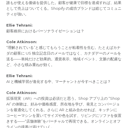
誰もが使える価値を提供した。顧客が健康で目標を達成すれば、結果
として売上はついてくる。Shopify の成功ブランドは総じてコミュニ
ティが強い。
Ellie Tehrani:
顧客維持におけるパーソナライゼーションは？
Cole Atkinson:
“理解されている”と感じてもらうことが粘着性を生む。たとえばカナ
ダの顧客に US 独立記念日のメールではなく、カナダデーのメールを
送る――単純だけど効果的。通貨表示、地域イベント、文脈の配慮な
ど、小さな積み重ねが効く。
Ellie Tehrani:
AI と機械学習が進化する中、マーチャントが今すべきことは？
Cole Atkinson:
拡張現実（AR）への投資は必須だと思う。Shop アプリ上の “Shop
AI” の体験は、好みや価格感度、所在地を学び、発見とコンバージョ
ンを最適化してくれる。さらに AR と組み合わせれば、キッチンに
コーヒーマシンを置いてサイズや色を試す、リビングにソファを仮置
きする――“店舗体験”をバーチャルで再現できる。オンラインとオフ
ラインの境界は溶けていく。